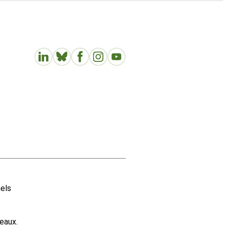
nels
eaux.