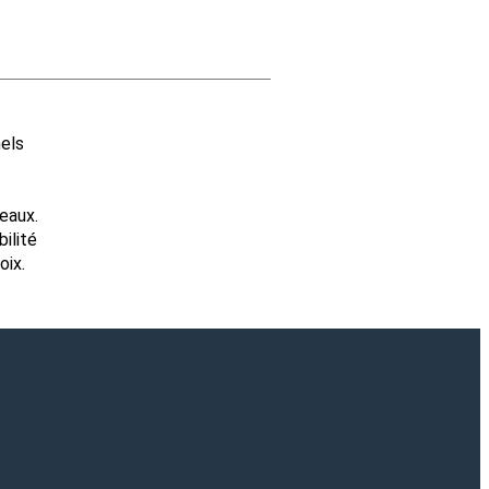
nels
eaux.
ilité
oix.