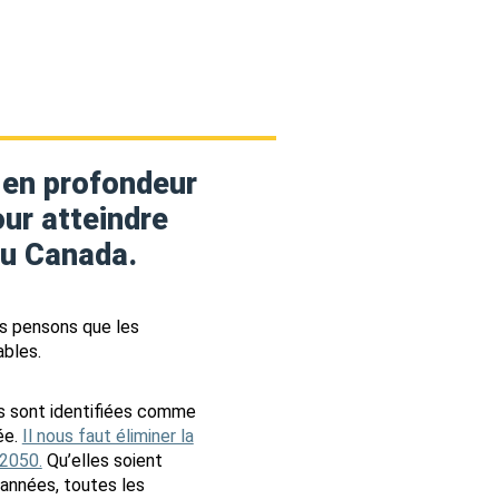
 en profondeur
ur atteindre
du Canada.
us pensons que les
ables.
es sont identifiées comme
ée.
Il nous faut éliminer la
 2050.
Qu’elles soient
 années, toutes les