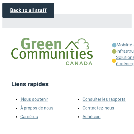
Back to all staff
Mobilité
Infrastr
Solutions
écoénerg
Liens rapides
Nous soutenir
Consulter les rapports
À propos de nous
Contactez-nous
Carrières
Adhésion