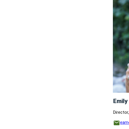
Emil
Director
eam