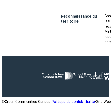
Reconnaissance du
Gre
territoire
iss
rec
Méti
lea
per
©Green Communities Canada
•
Politique de confidentialité
•
Site Web