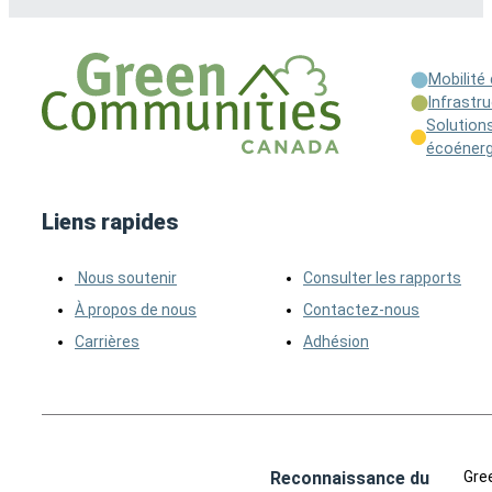
Mobilité
Infrastr
Solutions
écoénerg
Liens rapides
Nous soutenir
Consulter les rapports
À propos de nous
Contactez-nous
Carrières
Adhésion
Reconnaissance du
Gre