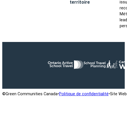
territoire
iss
rec
Méti
lea
per
©Green Communities Canada
•
Politique de confidentialité
•
Site Web