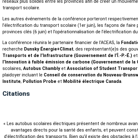
réseaux plus solides entre les provinces afin de créer un mouvemen
transport scolaire.
Les autres événements de la conférence porteront respectivement 
l’électrification du transport scolaire (1er juin), les façons de fai
provinces clés (6 juin) et l’opérationnalisation de l’électrification du
La conférence réunira le partenaire financier de l’ACEAS, la
Fondatio
recherche
Dunsky Énergie+Climat
; des représentant(e)s des gou
Transports et de l’Infrastructure (Gouvernement de l’Î.-P.-É.)
et
l’Innovation à faible émission de carbone (Gouvernement de la C
scolaires,
Autobus Chambly
et
Association of Student Transport
plaidoyer incluant le
Conseil de conservation du Nouveau-Brunsw
Institute
,
Pollution Probe
et
Mobilité électrique Canada
.
Citations
« Les autobus scolaires électriques présentent de nombreux a
avantages directs pour la santé des enfants, et peuvent constit
d’électrification des transports. Bien qu’il existe des obstacles à 