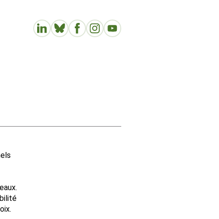
nels
eaux.
ilité
oix.